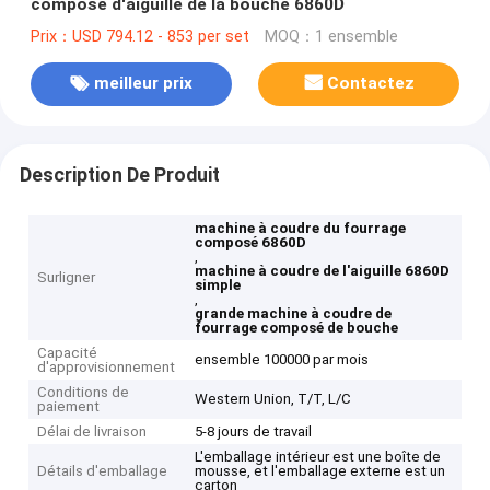
composé d'aiguille de la bouche 6860D
Prix：USD 794.12 - 853 per set
MOQ：1 ensemble
meilleur prix
Contactez
Description De Produit
machine à coudre du fourrage
composé 6860D
,
machine à coudre de l'aiguille 6860D
Surligner
simple
,
grande machine à coudre de
fourrage composé de bouche
Capacité
ensemble 100000 par mois
d'approvisionnement
Conditions de
Western Union, T/T, L/C
paiement
Délai de livraison
5-8 jours de travail
L'emballage intérieur est une boîte de
Détails d'emballage
mousse, et l'emballage externe est un
carton