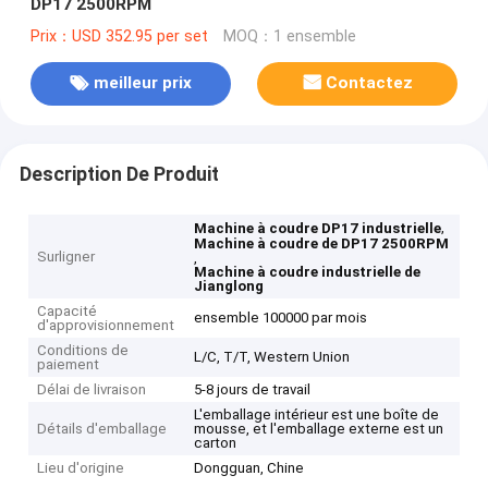
DP17 2500RPM
Prix：USD 352.95 per set
MOQ：1 ensemble
meilleur prix
Contactez
Description De Produit
,
Machine à coudre DP17 industrielle
Machine à coudre de DP17 2500RPM
Surligner
,
Machine à coudre industrielle de
Jianglong
Capacité
ensemble 100000 par mois
d'approvisionnement
Conditions de
L/C, T/T, Western Union
paiement
Délai de livraison
5-8 jours de travail
L'emballage intérieur est une boîte de
Détails d'emballage
mousse, et l'emballage externe est un
carton
Lieu d'origine
Dongguan, Chine